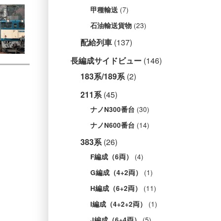
(7)
甲種輸送
(23)
石油輸送貨物
配給列車
(137)
長編成サイドビュー
(146)
183系/189系
(2)
211系
(45)
(30)
ナノN300番台
(14)
ナノN600番台
383系
(26)
(4)
F編成（6両）
(1)
G編成（4+2両）
(11)
H編成（6+2両）
(1)
I編成（4+2+2両）
(5)
J編成（6+4両）