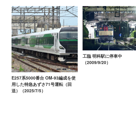
工臨 明科駅に停車中
（2009/9/20）
E257系5000番台 OM-93編成を使
用した特急あずさ71号運転（回
送）（2025/7/5）