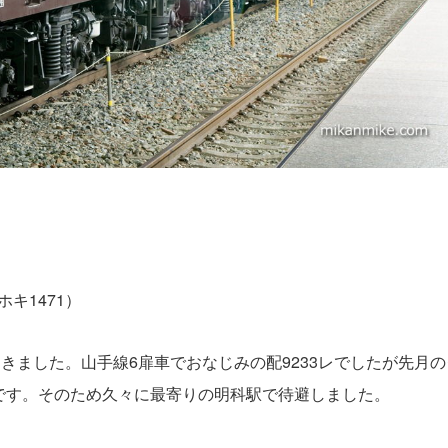
ホキ1471）
きました。山手線6扉車でおなじみの配9233レでしたが先月
です。そのため久々に最寄りの明科駅で待避しました。