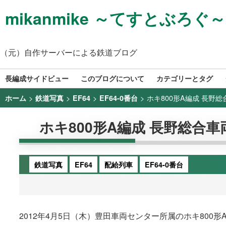
mikanmike ～てすとぶろぐ～
（元）自作サーバーによる鉄道ブログ
長編成サイドビュー
このブログについて
カテゴリーとタグ
>
>
>
>
ホキ800形A編成 長野総
ホーム
鉄道写真
EF64
EF64-0番台
ホキ800形A編成 長野総合車両
鉄道写真
EF64
配給列車
EF64-0番台
2012年4月5日（木）豊田車両センター所属のホキ80