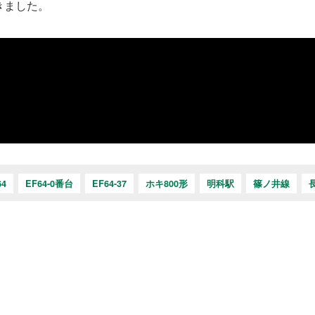
きました。
64
EF64-0番台
EF64-37
ホキ800形
明科駅
篠ノ井線