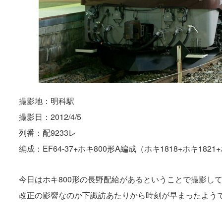
撮影地：明科駅
撮影日：2012/4/5
列番：配9233レ
編成：EF64-37+ホキ800形A編成（ホキ1818+ホキ1821+
今日はホキ800形の長野配給があるということで撮影して
改正の影響なのか下諏訪あたりから時刻が早まったよう