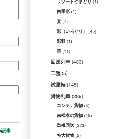
(1)
リゾートやまどり
(1)
四季彩
(7)
宴
(45)
彩（いろどり）
(1)
彩野
(11)
華
回送列車
(433)
工臨
(5)
試運転
(145)
貨物列車
(289)
(4)
コンテナ貨物
(19)
南松本の貨物
(223)
単機回送
の記事
(2)
特大貨物