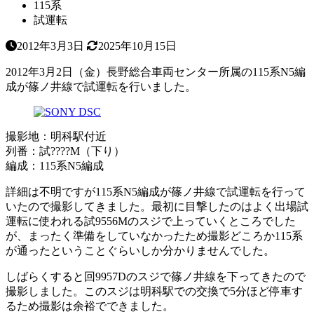
115系
試運転
2012年3月3日
2025年10月15日
2012年3月2日（金）長野総合車両センター所属の115系N5編
成が篠ノ井線で試運転を行いました。
撮影地：明科駅付近
列番：試????M（下り）
編成：115系N5編成
詳細は不明ですが115系N5編成が篠ノ井線で試運転を行って
いたので撮影してきました。最初に目撃したのはよく出場試
運転に使われる試9556Mのスジで上っていくところでした
が、まったく準備をしていなかったため撮影どころか115系
が通ったということぐらいしか分かりませんでした。
しばらくすると回9957Dのスジで篠ノ井線を下ってきたので
撮影しました。このスジは明科駅での交換で5分ほど停車す
るため撮影は余裕でできました。