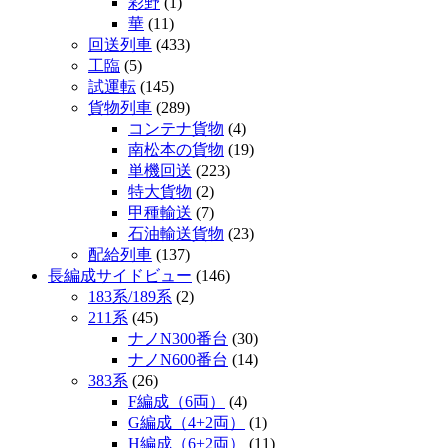
彩野
(1)
華
(11)
回送列車
(433)
工臨
(5)
試運転
(145)
貨物列車
(289)
コンテナ貨物
(4)
南松本の貨物
(19)
単機回送
(223)
特大貨物
(2)
甲種輸送
(7)
石油輸送貨物
(23)
配給列車
(137)
長編成サイドビュー
(146)
183系/189系
(2)
211系
(45)
ナノN300番台
(30)
ナノN600番台
(14)
383系
(26)
F編成（6両）
(4)
G編成（4+2両）
(1)
H編成（6+2両）
(11)