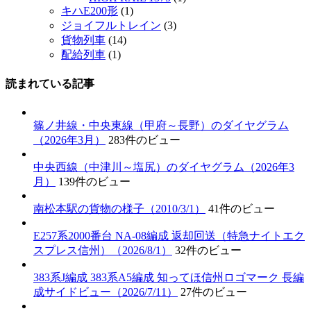
キハE200形
(1)
ジョイフルトレイン
(3)
貨物列車
(14)
配給列車
(1)
読まれている記事
篠ノ井線・中央東線（甲府～長野）のダイヤグラム
（2026年3月）
283件のビュー
中央西線（中津川～塩尻）のダイヤグラム（2026年3
月）
139件のビュー
南松本駅の貨物の様子（2010/3/1）
41件のビュー
E257系2000番台 NA-08編成 返却回送（特急ナイトエク
スプレス信州）（2026/8/1）
32件のビュー
383系J編成 383系A5編成 知ってほ信州ロゴマーク 長編
成サイドビュー（2026/7/11）
27件のビュー