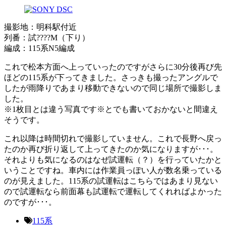
撮影地：明科駅付近
列番：試????M（下り）
編成：115系N5編成
これで松本方面へ上っていったのですがさらに30分後再び先
ほどの115系が下ってきました。さっきも撮ったアングルで
したが雨降りであまり移動できないので同じ場所で撮影しま
した。
※1枚目とは違う写真です※とでも書いておかないと間違え
そうです。
これ以降は時間切れで撮影していません。これで長野へ戻っ
たのか再び折り返して上ってきたのか気になりますが･･･。
それよりも気になるのはなぜ試運転（？）を行っていたかと
いうことですね。車内には作業員っぽい人が数名乗っている
のが見えました。115系の試運転はこちらではあまり見ない
ので試運転なら前面幕も試運転で運転してくれればよかった
のですが･･･。
115系