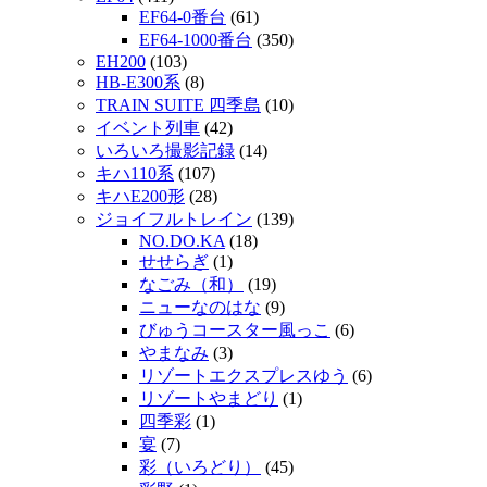
EF64-0番台
(61)
EF64-1000番台
(350)
EH200
(103)
HB-E300系
(8)
TRAIN SUITE 四季島
(10)
イベント列車
(42)
いろいろ撮影記録
(14)
キハ110系
(107)
キハE200形
(28)
ジョイフルトレイン
(139)
NO.DO.KA
(18)
せせらぎ
(1)
なごみ（和）
(19)
ニューなのはな
(9)
びゅうコースター風っこ
(6)
やまなみ
(3)
リゾートエクスプレスゆう
(6)
リゾートやまどり
(1)
四季彩
(1)
宴
(7)
彩（いろどり）
(45)