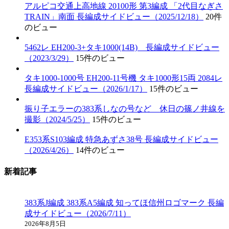
アルピコ交通上高地線 20100形 第3編成 「2代目なぎさ
TRAIN」南面 長編成サイドビュー（2025/12/18）
20件
のビュー
5462レ EH200-3+タキ1000(14B) 長編成サイドビュー
（2023/3/29）
15件のビュー
タキ1000-1000号 EH200-11号機 タキ1000形15両 2084レ
長編成サイドビュー（2026/1/17）
15件のビュー
振り子エラーの383系しなの号など 休日の篠ノ井線を
撮影（2024/5/25）
15件のビュー
E353系S103編成 特急あずさ38号 長編成サイドビュー
（2026/4/26）
14件のビュー
新着記事
383系J編成 383系A5編成 知ってほ信州ロゴマーク 長編
成サイドビュー（2026/7/11）
2026年8月5日