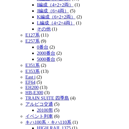
I編成（4+2+2両）
(1)
J編成（6+4両）
(5)
K編成（6+2+2両）
(2)
L編成（4+2+4両）
(1)
その他
(1)
E127系
(11)
E257系
(9)
0番台
(2)
2000番台
(2)
5000番台
(5)
E351系
(2)
E353系
(13)
East i
(2)
EF64
(5)
EH200
(13)
HB-E300
(3)
TRAIN SUITE 四季島
(4)
アルピコ交通
(5)
20100形
(5)
イベント列車
(6)
キハ100系・キハ110系
(1)
HIGH RAIL 1375
(1)