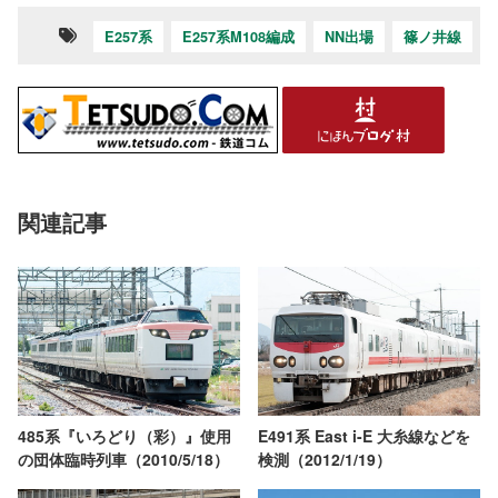
E257系
E257系M108編成
NN出場
篠ノ井線
関連記事
485系『いろどり（彩）』使用
E491系 East i-E 大糸線などを
の団体臨時列車（2010/5/18）
検測（2012/1/19）