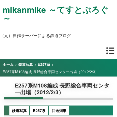
mikanmike ～てすとぶろぐ
～
（元）自作サーバーによる鉄道ブログ
>
>
>
ホーム
鉄道写真
E257系
E257系M108編成 長野総合車両センター出場（2012/2/3）
E257系M108編成 長野総合車両センタ
ー出場（2012/2/3）
鉄道写真
E257系
回送列車