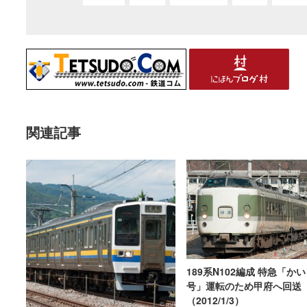
関連記事
189系N102編成 特急「かい
号」運転のため甲府へ回送
（2012/1/3）