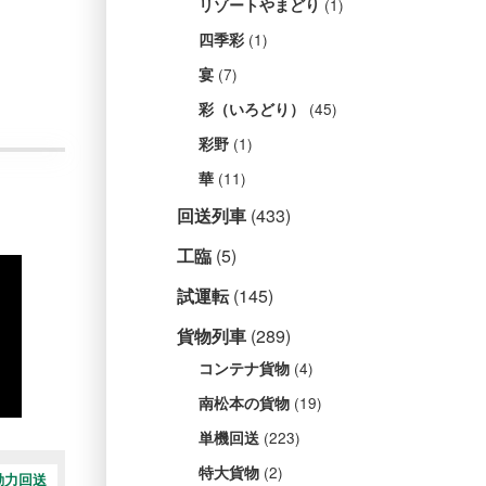
(1)
リゾートやまどり
(1)
四季彩
(7)
宴
(45)
彩（いろどり）
(1)
彩野
(11)
華
回送列車
(433)
工臨
(5)
試運転
(145)
貨物列車
(289)
(4)
コンテナ貨物
(19)
南松本の貨物
(223)
単機回送
(2)
特大貨物
動力回送