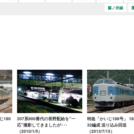
篠ノ井線
じ180
特急「かいじ188号」 1
207系900番代の長野配給を”一
32編成 送り込み回送
応”撮影してきましたが･･･
（2013/7/15）
（2010/1/5）