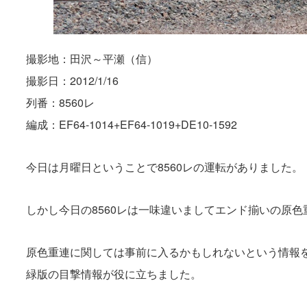
撮影地：田沢～平瀬（信）
撮影日：2012/1/16
列番：8560レ
編成：EF64-1014+EF64-1019+DE10-1592
今日は月曜日ということで8560レの運転がありました。
しかし今日の8560レは一味違いましてエンド揃いの原色重
原色重連に関しては事前に入るかもしれないという情報をい
緑版の目撃情報が役に立ちました。