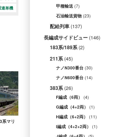
(7)
甲種輸送
重連単機
(23)
石油輸送貨物
配給列車
(137)
長編成サイドビュー
(146)
183系/189系
(2)
211系
(45)
(30)
ナノN300番台
(14)
ナノN600番台
383系
(26)
(4)
F編成（6両）
(1)
G編成（4+2両）
(11)
H編成（6+2両）
83系マリ
(1)
I編成（4+2+2両）
(5)
J編成（6+4両）