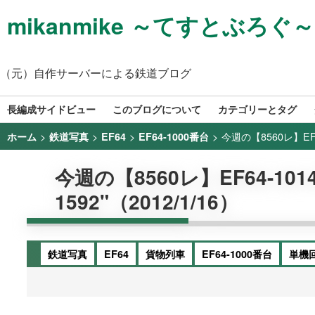
mikanmike ～てすとぶろぐ～
（元）自作サーバーによる鉄道ブログ
長編成サイドビュー
このブログについて
カテゴリーとタグ
>
>
>
>
今週の【8560レ】EF64-
ホーム
鉄道写真
EF64
EF64-1000番台
今週の【8560レ】EF64-1014+
1592"（2012/1/16）
鉄道写真
EF64
貨物列車
EF64-1000番台
単機