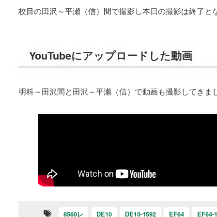
枚目の田沢～平瀬（信）間で撮影し本日の撮影は終了と
YouTubeにアップロードした動画
明科～田沢間と田沢～平瀬（信）で動画も撮影してきま
8560レ
DE10
DE10-1592
EF64
EF64-