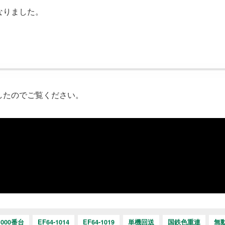
なりました。
したのでご覧ください。
1000番台
EF64-1014
EF64-1019
単機回送
国鉄色重連
無