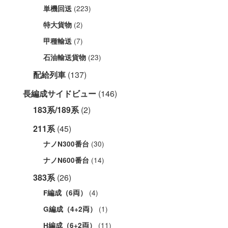
(223)
単機回送
(2)
特大貨物
(7)
甲種輸送
(23)
石油輸送貨物
配給列車
(137)
長編成サイドビュー
(146)
183系/189系
(2)
211系
(45)
(30)
ナノN300番台
(14)
ナノN600番台
383系
(26)
(4)
F編成（6両）
(1)
G編成（4+2両）
(11)
H編成（6+2両）