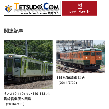
関連記事
115系N9編成 回送
（2014/7/22）
キハ110-110+キハ110-113 小
海線営業所へ回送
（2016/7/11）