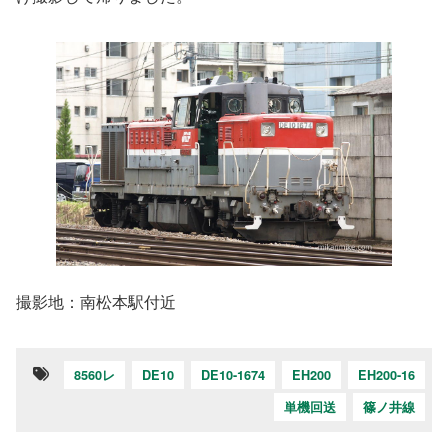
撮影地：南松本駅付近
8560レ
DE10
DE10-1674
EH200
EH200-16
単機回送
篠ノ井線