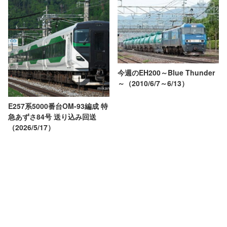
今週のEH200～Blue Thunder
～（2010/6/7～6/13）
E257系5000番台OM-93編成 特
急あずさ84号 送り込み回送
（2026/5/17）