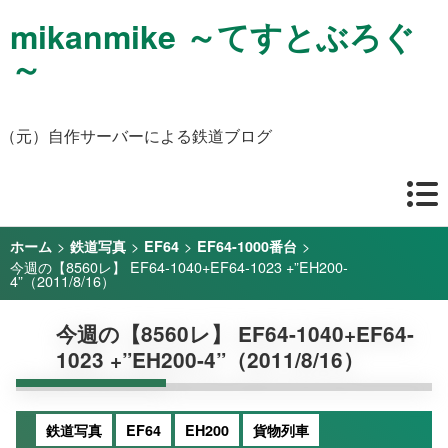
mikanmike ～てすとぶろぐ
～
（元）自作サーバーによる鉄道ブログ
>
>
>
>
ホーム
鉄道写真
EF64
EF64-1000番台
今週の【8560レ】 EF64-1040+EF64-1023 +”EH200-
4”（2011/8/16）
今週の【8560レ】 EF64-1040+EF64-
1023 +”EH200-4”（2011/8/16）
鉄道写真
EF64
EH200
貨物列車