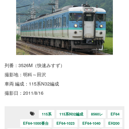
列番：3526M（快速みすず）
撮影地：明科～田沢
車両 編成：115系N32編成
撮影日：2011/8/16
115系
115系N32編成
8560レ
EF64
EF64-1000番台
EF64-1023
EF64-1040
EH200