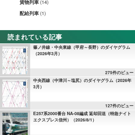
貨物列車
(14)
配給列車
(1)
読まれている記事
篠ノ井線・中央東線（甲府～長野）のダイヤグラム
（2026年3月）
275件のビュー
中央西線（中津川～塩尻）のダイヤグラム（2026年
3月）
127件のビュー
E257系2000番台 NA-08編成 返却回送（特急ナイト
エクスプレス信州）（2026/8/1）