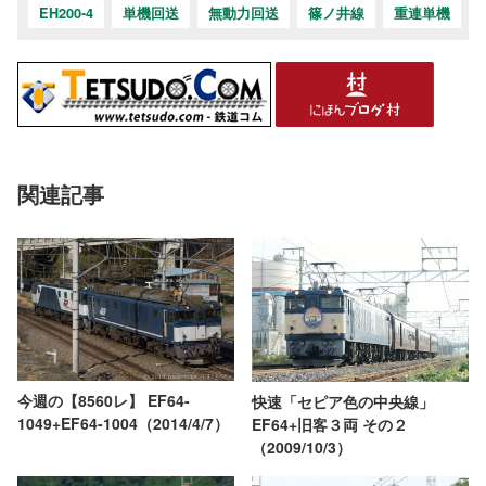
EH200-4
単機回送
無動力回送
篠ノ井線
重連単機
関連記事
今週の【8560レ】 EF64-
快速「セピア色の中央線」
1049+EF64-1004（2014/4/7）
EF64+旧客３両 その２
（2009/10/3）