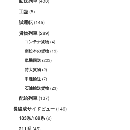
回送列車
(433)
工臨
(5)
試運転
(145)
貨物列車
(289)
(4)
コンテナ貨物
(19)
南松本の貨物
(223)
単機回送
(2)
特大貨物
(7)
甲種輸送
(23)
石油輸送貨物
配給列車
(137)
長編成サイドビュー
(146)
183系/189系
(2)
211系
(45)