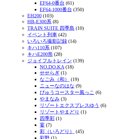
EF64-0番台
(61)
EF64-1000番台
(350)
EH200
(103)
HB-E300系
(8)
TRAIN SUITE 四季島
(10)
イベント列車
(42)
いろいろ撮影記録
(14)
キハ110系
(107)
キハE200形
(28)
ジョイフルトレイン
(139)
NO.DO.KA
(18)
せせらぎ
(1)
なごみ（和）
(19)
ニューなのはな
(9)
びゅうコースター風っこ
(6)
やまなみ
(3)
リゾートエクスプレスゆう
(6)
リゾートやまどり
(1)
四季彩
(1)
宴
(7)
彩（いろどり）
(45)
彩野
(1)