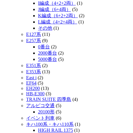
I編成（4+2+2両）
(1)
J編成（6+4両）
(5)
K編成（6+2+2両）
(2)
L編成（4+2+4両）
(1)
その他
(1)
E127系
(11)
E257系
(9)
0番台
(2)
2000番台
(2)
5000番台
(5)
E351系
(2)
E353系
(13)
East i
(2)
EF64
(5)
EH200
(13)
HB-E300
(3)
TRAIN SUITE 四季島
(4)
アルピコ交通
(5)
20100形
(5)
イベント列車
(6)
キハ100系・キハ110系
(1)
HIGH RAIL 1375
(1)