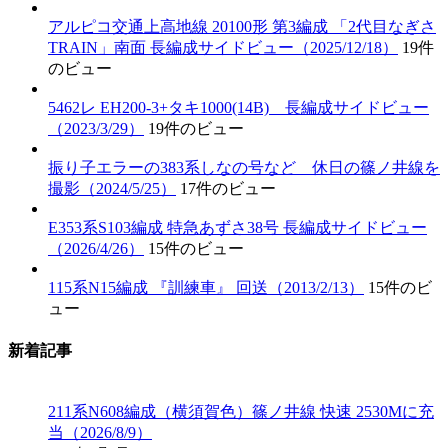
アルピコ交通上高地線 20100形 第3編成 「2代目なぎさ
TRAIN」南面 長編成サイドビュー（2025/12/18）
19件
のビュー
5462レ EH200-3+タキ1000(14B) 長編成サイドビュー
（2023/3/29）
19件のビュー
振り子エラーの383系しなの号など 休日の篠ノ井線を
撮影（2024/5/25）
17件のビュー
E353系S103編成 特急あずさ38号 長編成サイドビュー
（2026/4/26）
15件のビュー
115系N15編成 『訓練車』 回送（2013/2/13）
15件のビ
ュー
新着記事
211系N608編成（横須賀色）篠ノ井線 快速 2530Mに充
当（2026/8/9）