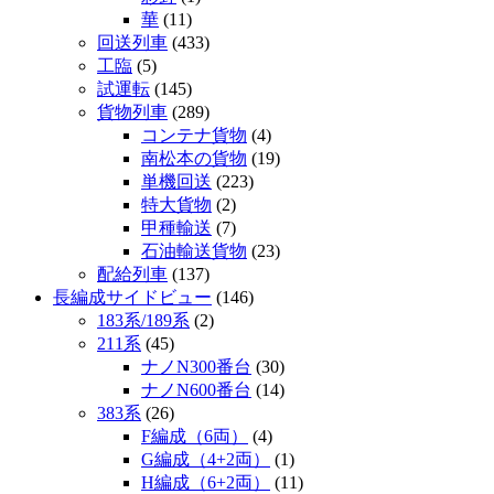
華
(11)
回送列車
(433)
工臨
(5)
試運転
(145)
貨物列車
(289)
コンテナ貨物
(4)
南松本の貨物
(19)
単機回送
(223)
特大貨物
(2)
甲種輸送
(7)
石油輸送貨物
(23)
配給列車
(137)
長編成サイドビュー
(146)
183系/189系
(2)
211系
(45)
ナノN300番台
(30)
ナノN600番台
(14)
383系
(26)
F編成（6両）
(4)
G編成（4+2両）
(1)
H編成（6+2両）
(11)