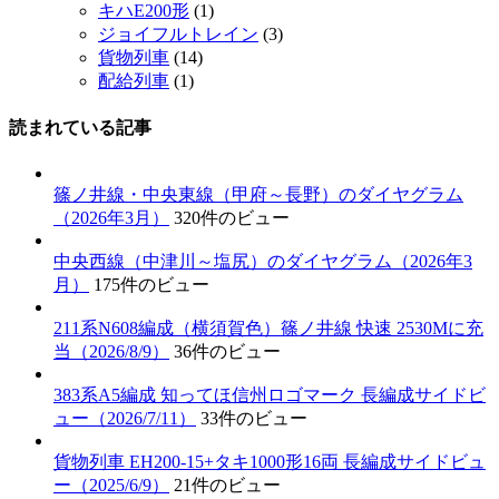
キハE200形
(1)
ジョイフルトレイン
(3)
貨物列車
(14)
配給列車
(1)
読まれている記事
篠ノ井線・中央東線（甲府～長野）のダイヤグラム
（2026年3月）
320件のビュー
中央西線（中津川～塩尻）のダイヤグラム（2026年3
月）
175件のビュー
211系N608編成（横須賀色）篠ノ井線 快速 2530Mに充
当（2026/8/9）
36件のビュー
383系A5編成 知ってほ信州ロゴマーク 長編成サイドビ
ュー（2026/7/11）
33件のビュー
貨物列車 EH200-15+タキ1000形16両 長編成サイドビュ
ー（2025/6/9）
21件のビュー