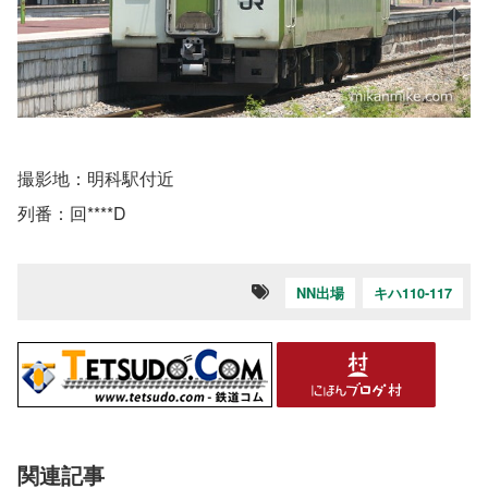
撮影地：明科駅付近
列番：回****D
NN出場
キハ110-117
関連記事