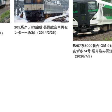
205系クラH3編成 長野総合車両セ
ンターへ配給（2014/2/26）
/1）
E257系5000番台 OM-9
あずさ74号 送り込み回
（2026/7/5）