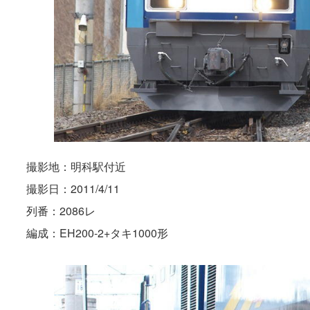
撮影地：明科駅付近
撮影日：2011/4/11
列番：2086レ
編成：EH200-2+タキ1000形