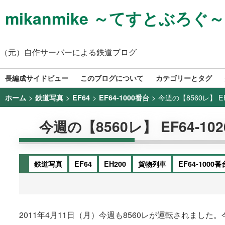
mikanmike ～てすとぶろぐ～
（元）自作サーバーによる鉄道ブログ
長編成サイドビュー
このブログについて
カテゴリーとタグ
>
>
>
>
今週の【8560レ】 EF64
ホーム
鉄道写真
EF64
EF64-1000番台
今週の【8560レ】 EF64-1026+
鉄道写真
EF64
EH200
貨物列車
EF64-1000番
2011年4月11日（月）今週も8560レが運転されました。今回