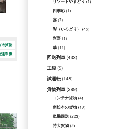
(1)
リゾートやまどり
(1)
四季彩
(7)
宴
(45)
彩（いろどり）
(1)
彩野
輸送貨物
(11)
華
重連単機
回送列車
(433)
工臨
(5)
試運転
(145)
貨物列車
(289)
(4)
コンテナ貨物
(19)
南松本の貨物
(223)
単機回送
(2)
特大貨物