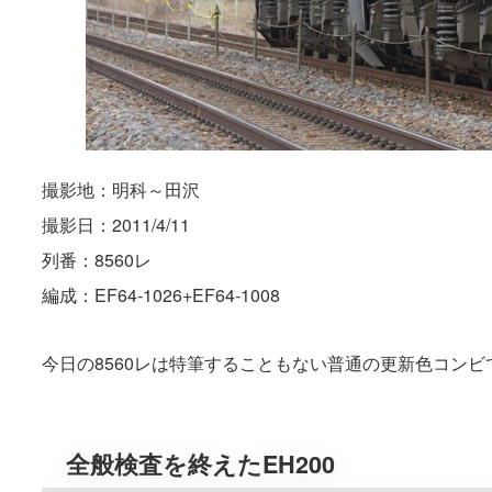
撮影地：明科～田沢
撮影日：2011/4/11
列番：8560レ
編成：EF64-1026+EF64-1008
今日の8560レは特筆することもない普通の更新色コンビ
全般検査を終えたEH200