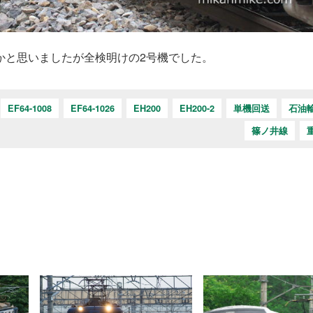
0かと思いましたが全検明けの2号機でした。
EF64-1008
EF64-1026
EH200
EH200-2
単機回送
石油
篠ノ井線