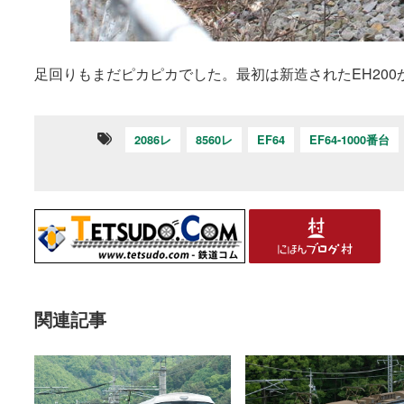
足回りもまだピカピカでした。最初は新造されたEH20
2086レ
8560レ
EF64
EF64-1000番台
関連記事