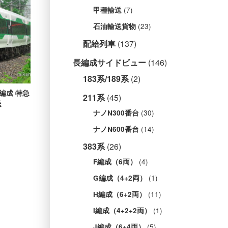
(7)
甲種輸送
(23)
石油輸送貨物
配給列車
(137)
長編成サイドビュー
(146)
183系/189系
(2)
1編成 特急
211系
(45)
送
(30)
ナノN300番台
(14)
ナノN600番台
383系
(26)
(4)
F編成（6両）
(1)
G編成（4+2両）
(11)
H編成（6+2両）
(1)
I編成（4+2+2両）
(5)
J編成（6+4両）