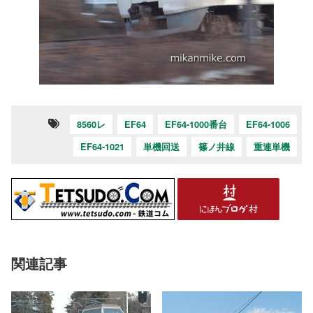
8560レ
EF64
EF64-1000番台
EF64-1006
EF64-1021
単機回送
篠ノ井線
重連単機
関連記事