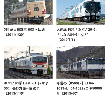
381系日根野車 長野へ回送
大糸線 特急「あずさ26号」
（2011/1/20）
「しなの84号」など
（2010/5/1）
キヤE193系 East i-D（+マヤ
今週の【8560レ】EF64-
50） 長野方面へ回送？
1013+EF64-1022+コキ50000
（2013/11/5）
形（2013/4/7）