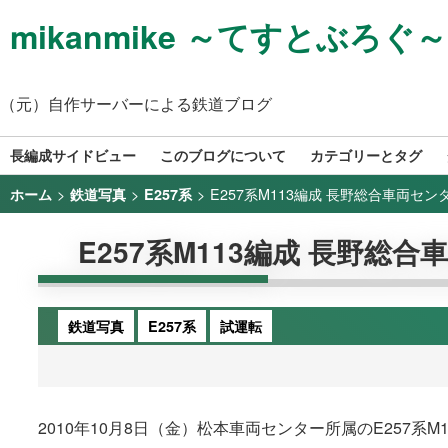
mikanmike ～てすとぶろぐ～
（元）自作サーバーによる鉄道ブログ
長編成サイドビュー
このブログについて
カテゴリーとタグ
>
>
>
E257系M113編成 長野総合車両センタ
ホーム
鉄道写真
E257系
E257系M113編成 長野総合
鉄道写真
E257系
試運転
2010年10月8日（金）松本車両センター所属のE257