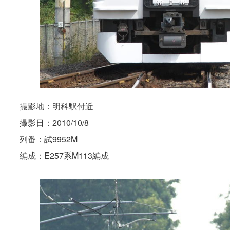
撮影地：明科駅付近
撮影日：2010/10/8
列番：試9952M
編成：E257系M113編成