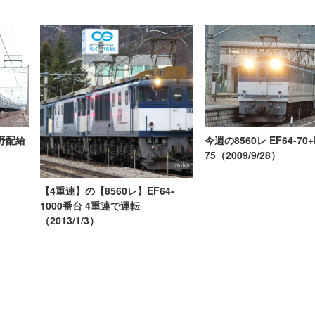
今週の8560レ EF64-70+
長野配給
75（2009/9/28）
【4重連】の【8560レ】EF64-
1000番台 4重連で運転
（2013/1/3）