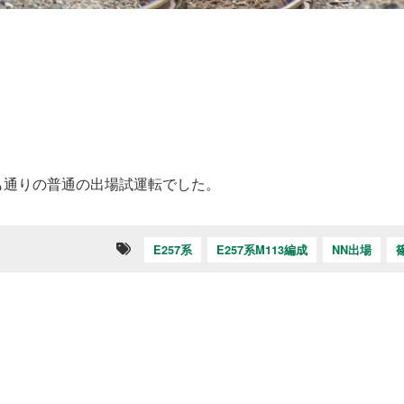
つも通りの普通の出場試運転でした。
E257系
E257系M113編成
NN出場