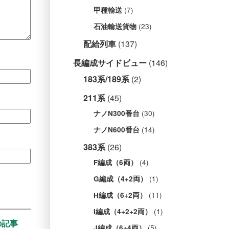
(7)
甲種輸送
(23)
石油輸送貨物
配給列車
(137)
長編成サイドビュー
(146)
183系/189系
(2)
211系
(45)
(30)
ナノN300番台
(14)
ナノN600番台
383系
(26)
(4)
F編成（6両）
(1)
G編成（4+2両）
(11)
H編成（6+2両）
(1)
I編成（4+2+2両）
の記事
(5)
J編成（6+4両）