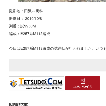
撮影地：田沢～明科
撮影日： 2010/10/8
列番：試9953M
編成：E257系M113編成
今日はE257系M113編成の試運転が行われました。い
関連記事