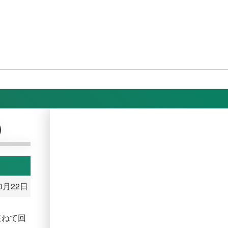
）
10月22日
兼ねて回