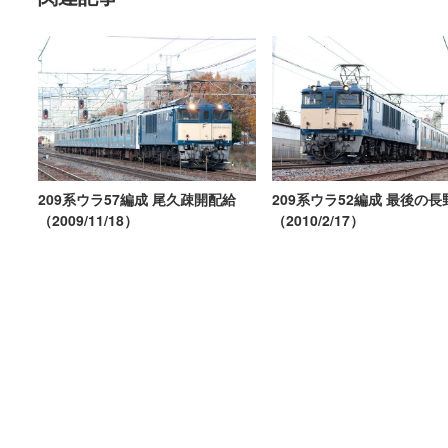
209系ウラ57編成 尾久疎開配給
209系ウラ52編成 最後の
（2009/11/18）
（2010/2/17）