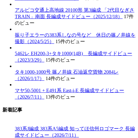
アルピコ交通上高地線 20100形 第3編成 「2代目なぎさ
TRAIN」南面 長編成サイドビュー（2025/12/18）
17件
のビュー
振り子エラーの383系しなの号など 休日の篠ノ井線を
撮影（2024/5/25）
15件のビュー
5462レ EH200-3+タキ1000(14B) 長編成サイドビュー
（2023/3/29）
15件のビュー
タキ1000-1000号 篠ノ井線 石油返空貨物 2084レ
（2026/1/17）
14件のビュー
マヤ50-5001 + E491系 East-i-E 長編成サイドビュー
（2026/7/11）
13件のビュー
新着記事
383系J編成 383系A5編成 知ってほ信州ロゴマーク 長編
成サイドビュー（2026/7/11）