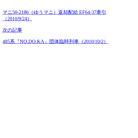
マニ50-2186（ゆうマニ）返却配給 EF64-37牽引
（2010/9/24）
次の記事
485系『NO.DO.KA』団体臨時列車（2010/10/2）