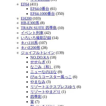
EF64
(411)
EF64-0番台
(61)
EF64-1000番台
(350)
EH200
(103)
HB-E300系
(8)
TRAIN SUITE 四季島
(10)
イベント列車
(42)
いろいろ撮影記録
(14)
キハ110系
(107)
キハE200形
(28)
ジョイフルトレイン
(139)
NO.DO.KA
(18)
せせらぎ
(1)
なごみ（和）
(19)
ニューなのはな
(9)
びゅうコースター風っこ
(6)
やまなみ
(3)
リゾートエクスプレスゆう
(6)
リゾートやまどり
(1)
四季彩
(1)
宴
(7)