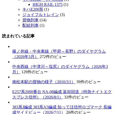
HIGH RAIL 1375
(1)
キハE200形
(1)
ジョイフルトレイン
(3)
貨物列車
(14)
配給列車
(1)
読まれている記事
篠ノ井線・中央東線（甲府～長野）のダイヤグラム
（2026年3月）
272件のビュー
中央西線（中津川～塩尻）のダイヤグラム（2026年3
月）
129件のビュー
南松本駅の貨物の様子（2010/3/1）
39件のビュー
E257系2000番台 NA-08編成 返却回送（特急ナイトエク
スプレス信州）（2026/8/1）
32件のビュー
383系J編成 383系A5編成 知ってほ信州ロゴマーク 長編
成サイドビュー（2026/7/11）
26件のビュー