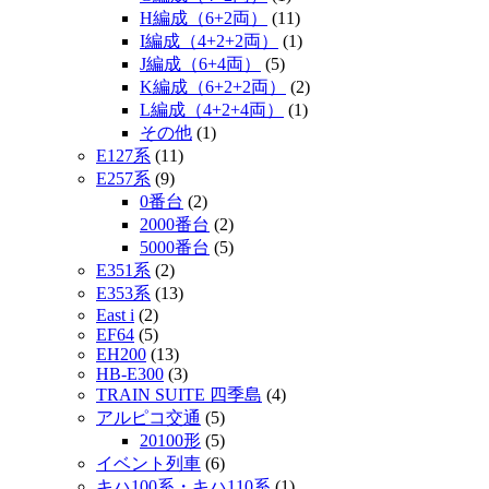
H編成（6+2両）
(11)
I編成（4+2+2両）
(1)
J編成（6+4両）
(5)
K編成（6+2+2両）
(2)
L編成（4+2+4両）
(1)
その他
(1)
E127系
(11)
E257系
(9)
0番台
(2)
2000番台
(2)
5000番台
(5)
E351系
(2)
E353系
(13)
East i
(2)
EF64
(5)
EH200
(13)
HB-E300
(3)
TRAIN SUITE 四季島
(4)
アルピコ交通
(5)
20100形
(5)
イベント列車
(6)
キハ100系・キハ110系
(1)