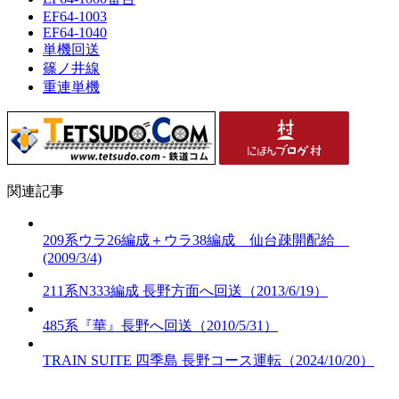
EF64-1003
EF64-1040
単機回送
篠ノ井線
重連単機
関連記事
209系ウラ26編成＋ウラ38編成 仙台疎開配給
(2009/3/4)
211系N333編成 長野方面へ回送（2013/6/19）
485系『華』長野へ回送（2010/5/31）
TRAIN SUITE 四季島 長野コース運転（2024/10/20）