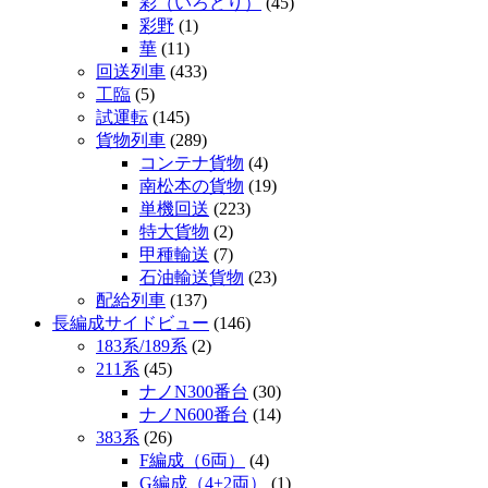
彩（いろどり）
(45)
彩野
(1)
華
(11)
回送列車
(433)
工臨
(5)
試運転
(145)
貨物列車
(289)
コンテナ貨物
(4)
南松本の貨物
(19)
単機回送
(223)
特大貨物
(2)
甲種輸送
(7)
石油輸送貨物
(23)
配給列車
(137)
長編成サイドビュー
(146)
183系/189系
(2)
211系
(45)
ナノN300番台
(30)
ナノN600番台
(14)
383系
(26)
F編成（6両）
(4)
G編成（4+2両）
(1)