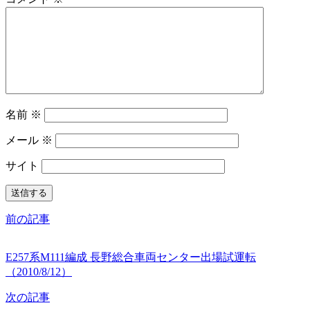
名前
※
メール
※
サイト
前の記事
E257系M111編成 長野総合車両センター出場試運転
（2010/8/12）
次の記事