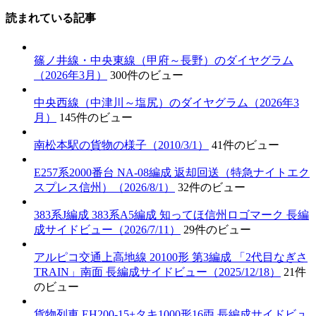
読まれている記事
篠ノ井線・中央東線（甲府～長野）のダイヤグラム
（2026年3月）
300件のビュー
中央西線（中津川～塩尻）のダイヤグラム（2026年3
月）
145件のビュー
南松本駅の貨物の様子（2010/3/1）
41件のビュー
E257系2000番台 NA-08編成 返却回送（特急ナイトエク
スプレス信州）（2026/8/1）
32件のビュー
383系J編成 383系A5編成 知ってほ信州ロゴマーク 長編
成サイドビュー（2026/7/11）
29件のビュー
アルピコ交通上高地線 20100形 第3編成 「2代目なぎさ
TRAIN」南面 長編成サイドビュー（2025/12/18）
21件
のビュー
貨物列車 EH200-15+タキ1000形16両 長編成サイドビュ