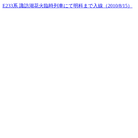
E233系 諏訪湖花火臨時列車にて明科まで入線（2010/8/15）