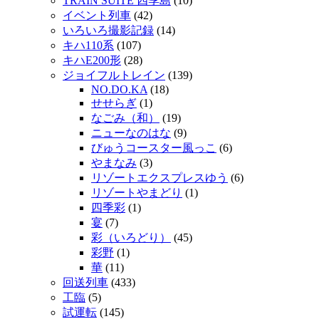
TRAIN SUITE 四季島
(10)
イベント列車
(42)
いろいろ撮影記録
(14)
キハ110系
(107)
キハE200形
(28)
ジョイフルトレイン
(139)
NO.DO.KA
(18)
せせらぎ
(1)
なごみ（和）
(19)
ニューなのはな
(9)
びゅうコースター風っこ
(6)
やまなみ
(3)
リゾートエクスプレスゆう
(6)
リゾートやまどり
(1)
四季彩
(1)
宴
(7)
彩（いろどり）
(45)
彩野
(1)
華
(11)
回送列車
(433)
工臨
(5)
試運転
(145)