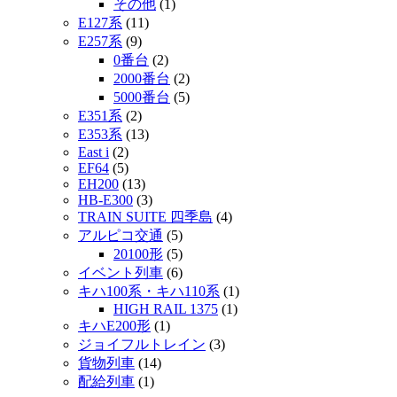
その他
(1)
E127系
(11)
E257系
(9)
0番台
(2)
2000番台
(2)
5000番台
(5)
E351系
(2)
E353系
(13)
East i
(2)
EF64
(5)
EH200
(13)
HB-E300
(3)
TRAIN SUITE 四季島
(4)
アルピコ交通
(5)
20100形
(5)
イベント列車
(6)
キハ100系・キハ110系
(1)
HIGH RAIL 1375
(1)
キハE200形
(1)
ジョイフルトレイン
(3)
貨物列車
(14)
配給列車
(1)