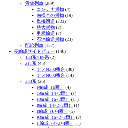
貨物列車
(289)
コンテナ貨物
(4)
南松本の貨物
(19)
単機回送
(223)
特大貨物
(2)
甲種輸送
(7)
石油輸送貨物
(23)
配給列車
(137)
長編成サイドビュー
(146)
183系/189系
(2)
211系
(45)
ナノN300番台
(30)
ナノN600番台
(14)
383系
(26)
F編成（6両）
(4)
G編成（4+2両）
(1)
H編成（6+2両）
(11)
I編成（4+2+2両）
(1)
J編成（6+4両）
(5)
K編成（6+2+2両）
(2)
L編成（4+2+4両）
(1)