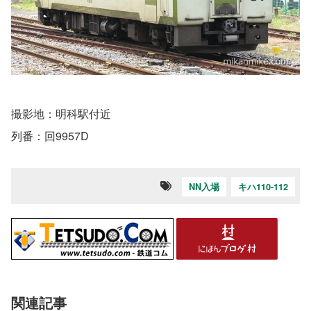
撮影地：明科駅付近
列番：回9957D
NN入場
キハ110-112
関連記事