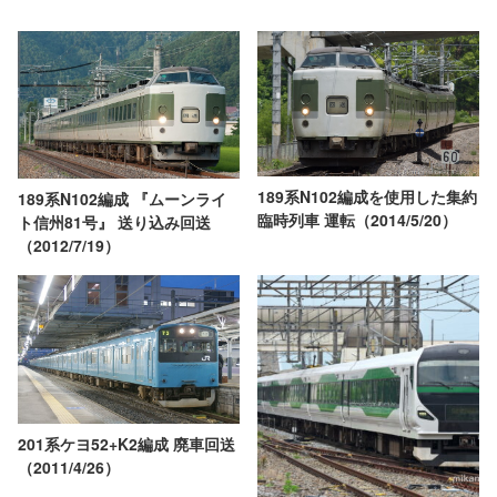
189系N102編成を使用した集約
189系N102編成 『ムーンライ
臨時列車 運転（2014/5/20）
ト信州81号』 送り込み回送
（2012/7/19）
201系ケヨ52+K2編成 廃車回送
（2011/4/26）