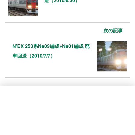
送（2010/6/30）
次の記事
N’EX 253系Ne09編成+Ne01編成 廃
車回送（2010/7/7）