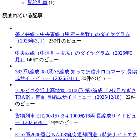
配給列車
(1)
読まれている記事
篠ノ井線・中央東線（甲府～長野）のダイヤグラム
（2026年3月）
259件のビュー
中央西線（中津川～塩尻）のダイヤグラム（2026年3
月）
140件のビュー
383系J編成 383系A5編成 知ってほ信州ロゴマーク 長編
成サイドビュー（2026/7/11）
30件のビュー
アルピコ交通上高地線 20100形 第3編成 「2代目なぎさ
TRAIN」南面 長編成サイドビュー（2025/12/18）
22件
のビュー
貨物列車 EH200-15+タキ1000形16両 長編成サイドビュ
ー（2025/6/9）
19件のビュー
E257系2000番台 NA-08編成 返却回送（特急ナイトエク