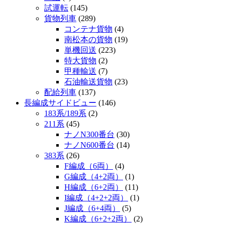
試運転
(145)
貨物列車
(289)
コンテナ貨物
(4)
南松本の貨物
(19)
単機回送
(223)
特大貨物
(2)
甲種輸送
(7)
石油輸送貨物
(23)
配給列車
(137)
長編成サイドビュー
(146)
183系/189系
(2)
211系
(45)
ナノN300番台
(30)
ナノN600番台
(14)
383系
(26)
F編成（6両）
(4)
G編成（4+2両）
(1)
H編成（6+2両）
(11)
I編成（4+2+2両）
(1)
J編成（6+4両）
(5)
K編成（6+2+2両）
(2)