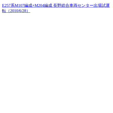
E257系M107編成+M204編成 長野総合車両センター出場試運
転（2010/6/28）