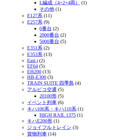
L編成（4+2+4両）
(1)
その他
(1)
E127系
(11)
E257系
(9)
0番台
(2)
2000番台
(2)
5000番台
(5)
E351系
(2)
E353系
(13)
East i
(2)
EF64
(5)
EH200
(13)
HB-E300
(3)
TRAIN SUITE 四季島
(4)
アルピコ交通
(5)
20100形
(5)
イベント列車
(6)
キハ100系・キハ110系
(1)
HIGH RAIL 1375
(1)
キハE200形
(1)
ジョイフルトレイン
(3)
貨物列車
(14)