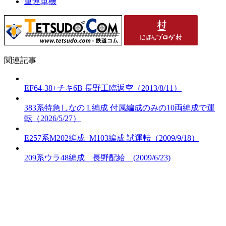
重連単機
関連記事
EF64-38+チキ6B 長野工臨返空（2013/8/11）
383系特急しなの L編成 付属編成のみの10両編成で運
転（2026/5/27）
E257系M202編成+M103編成 試運転（2009/9/18）
209系ウラ48編成 長野配給 (2009/6/23)