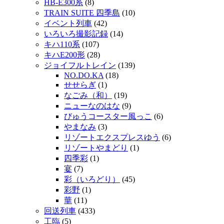
HB-E300系
(8)
TRAIN SUITE 四季島
(10)
イベント列車
(42)
いろいろ撮影記録
(14)
キハ110系
(107)
キハE200形
(28)
ジョイフルトレイン
(139)
NO.DO.KA
(18)
せせらぎ
(1)
なごみ（和）
(19)
ニューなのはな
(9)
びゅうコースター風っこ
(6)
やまなみ
(3)
リゾートエクスプレスゆう
(6)
リゾートやまどり
(1)
四季彩
(1)
宴
(7)
彩（いろどり）
(45)
彩野
(1)
華
(11)
回送列車
(433)
工臨
(5)