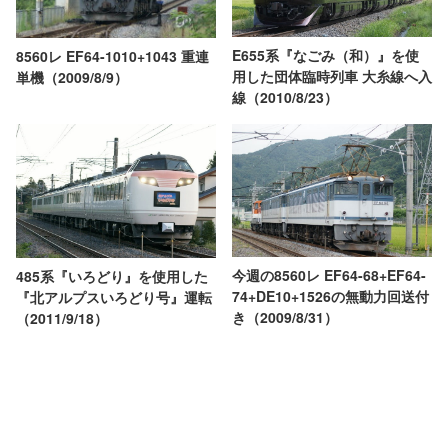
E655系『なごみ（和）』を使
8560レ EF64-1010+1043 重連
用した団体臨時列車 大糸線へ入
単機（2009/8/9）
線（2010/8/23）
今週の8560レ EF64-68+EF64-
485系『いろどり』を使用した
74+DE10+1526の無動力回送付
『北アルプスいろどり号』運転
き（2009/8/31）
（2011/9/18）