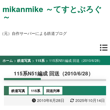
mikanmike ～てすとぶろぐ
～
（元）自作サーバーによる鉄道ブログ
>
>
>
115系N51編成 回送（2010/6/28）
ホーム
鉄道写真
115系
115系N51編成 回送（2010/6/28）
鉄道写真
115系
回送列車
2010年6月28日
2025年10月14日