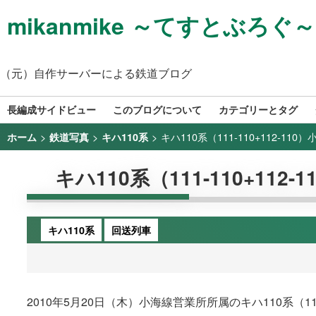
mikanmike ～てすとぶろぐ～
（元）自作サーバーによる鉄道ブログ
長編成サイドビュー
このブログについて
カテゴリーとタグ
>
>
>
キハ110系（111-110+112-110
ホーム
鉄道写真
キハ110系
キハ110系（111-110+112
キハ110系
回送列車
2010年5月20日（木）小海線営業所所属のキハ110系（111-1