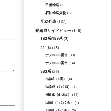
(7)
甲種輸送
(23)
石油輸送貨物
配給列車
(137)
長編成サイドビュー
(146)
183系/189系
(2)
211系
(45)
(30)
ナノN300番台
(14)
ナノN600番台
383系
(26)
(4)
F編成（6両）
(1)
G編成（4+2両）
(11)
H編成（6+2両）
(1)
I編成（4+2+2両）
(5)
J編成（6+4両）