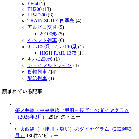
EF64
(5)
EH200
(13)
HB-E300
(3)
TRAIN SUITE 四季島
(4)
アルピコ交通
(5)
20100形
(5)
イベント列車
(6)
キハ100系・キハ110系
(1)
HIGH RAIL 1375
(1)
キハE200形
(1)
ジョイフルトレイン
(3)
貨物列車
(14)
配給列車
(1)
読まれている記事
篠ノ井線・中央東線（甲府～長野）のダイヤグラム
（2026年3月）
291件のビュー
中央西線（中津川～塩尻）のダイヤグラム（2026年3
月）
136件のビュー