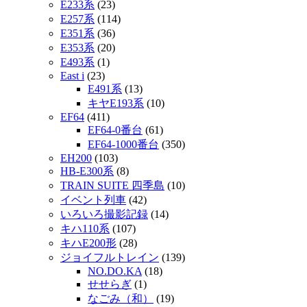
E233系
(23)
E257系
(114)
E351系
(36)
E353系
(20)
E493系
(1)
East i
(23)
E491系
(13)
キヤE193系
(10)
EF64
(411)
EF64-0番台
(61)
EF64-1000番台
(350)
EH200
(103)
HB-E300系
(8)
TRAIN SUITE 四季島
(10)
イベント列車
(42)
いろいろ撮影記録
(14)
キハ110系
(107)
キハE200形
(28)
ジョイフルトレイン
(139)
NO.DO.KA
(18)
せせらぎ
(1)
なごみ（和）
(19)