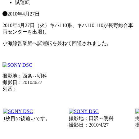
試運転
2010年4月27日
2010年4月27日（火）キハ110系、キハ110-110が長野総合車
両センターを出場し
小海線営業所へ試運転を兼ねて回送されました。
撮影地：西条～明科
撮影日：2010/4/27
列番：
1枚目の後追いです。
撮影地：田沢～明科
撮影日：2010/4/27
撮