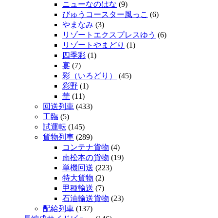
ニューなのはな
(9)
びゅうコースター風っこ
(6)
やまなみ
(3)
リゾートエクスプレスゆう
(6)
リゾートやまどり
(1)
四季彩
(1)
宴
(7)
彩（いろどり）
(45)
彩野
(1)
華
(11)
回送列車
(433)
工臨
(5)
試運転
(145)
貨物列車
(289)
コンテナ貨物
(4)
南松本の貨物
(19)
単機回送
(223)
特大貨物
(2)
甲種輸送
(7)
石油輸送貨物
(23)
配給列車
(137)