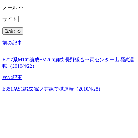
メール
※
サイト
前の記事
E257系M105編成+M205編成 長野総合車両センター出場試運
転（2010/4/22）
次の記事
E351系S1編成 篠ノ井線で試運転（2010/4/28）