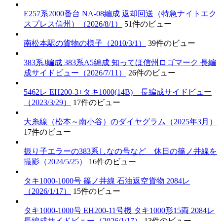
E257系2000番台 NA-08編成 返却回送（特急ナイトエク
スプレス信州）（2026/8/1）
51件のビュー
南松本駅の貨物の様子（2010/3/1）
39件のビュー
383系J編成 383系A5編成 知ってほ信州ロゴマーク 長編
成サイドビュー（2026/7/11）
26件のビュー
5462レ EH200-3+タキ1000(14B) 長編成サイドビュー
（2023/3/29）
17件のビュー
大糸線（松本～南小谷）のダイヤグラム（2025年3月）
17件のビュー
振り子エラーの383系しなの号など 休日の篠ノ井線を
撮影（2024/5/25）
16件のビュー
タキ1000-1000号 篠ノ井線 石油返空貨物 2084レ
（2026/1/17）
15件のビュー
タキ1000-1000号 EH200-11号機 タキ1000形15両 2084レ
長編成サイドビュー（2026/1/17）
13件のビュー