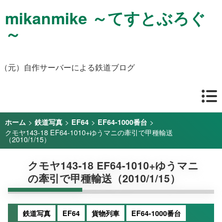
mikanmike ～てすとぶろぐ
～
（元）自作サーバーによる鉄道ブログ
>
>
>
>
ホーム
鉄道写真
EF64
EF64-1000番台
クモヤ143-18 EF64-1010+ゆうマニの牽引で甲種輸送
（2010/1/15）
クモヤ143-18 EF64-1010+ゆうマニ
の牽引で甲種輸送（2010/1/15）
鉄道写真
EF64
貨物列車
EF64-1000番台