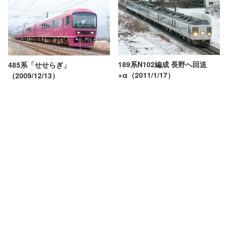
189系N102編成 長野へ回送
485系「せせらぎ」
+α（2011/1/17）
（2009/12/13）