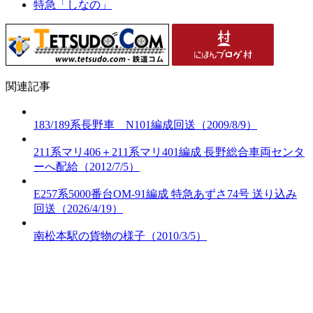
特急「しなの」
関連記事
183/189系長野車 N101編成回送（2009/8/9）
211系マリ406＋211系マリ401編成 長野総合車両センタ
ーへ配給（2012/7/5）
E257系5000番台OM-91編成 特急あずさ74号 送り込み
回送（2026/4/19）
南松本駅の貨物の様子（2010/3/5）