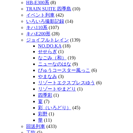
HB-E300系
(8)
TRAIN SUITE 四季島
(10)
イベント列車
(42)
いろいろ撮影記録
(14)
キハ110系
(107)
キハE200形
(28)
ジョイフルトレイン
(139)
NO.DO.KA
(18)
せせらぎ
(1)
なごみ（和）
(19)
ニューなのはな
(9)
びゅうコースター風っこ
(6)
やまなみ
(3)
リゾートエクスプレスゆう
(6)
リゾートやまどり
(1)
四季彩
(1)
宴
(7)
彩（いろどり）
(45)
彩野
(1)
華
(11)
回送列車
(433)
工臨
(5)