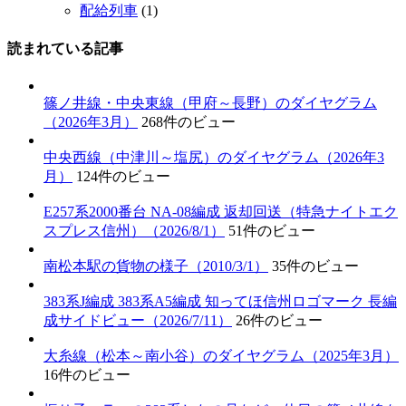
配給列車
(1)
読まれている記事
篠ノ井線・中央東線（甲府～長野）のダイヤグラム
（2026年3月）
268件のビュー
中央西線（中津川～塩尻）のダイヤグラム（2026年3
月）
124件のビュー
E257系2000番台 NA-08編成 返却回送（特急ナイトエク
スプレス信州）（2026/8/1）
51件のビュー
南松本駅の貨物の様子（2010/3/1）
35件のビュー
383系J編成 383系A5編成 知ってほ信州ロゴマーク 長編
成サイドビュー（2026/7/11）
26件のビュー
大糸線（松本～南小谷）のダイヤグラム（2025年3月）
16件のビュー