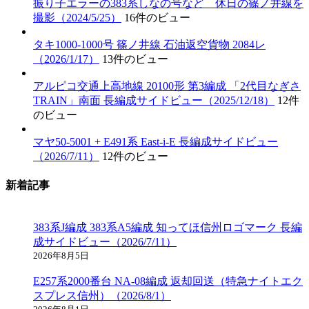
振り子エラーの383系しなの号など 休日の篠ノ井線を
撮影（2024/5/25）
16件のビュー
タキ1000-1000号 篠ノ井線 石油返空貨物 2084レ
（2026/1/17）
13件のビュー
アルピコ交通上高地線 20100形 第3編成 「2代目なぎさ
TRAIN」南面 長編成サイドビュー（2025/12/18）
12件
のビュー
マヤ50-5001 + E491系 East-i-E 長編成サイドビュー
（2026/7/11）
12件のビュー
新着記事
383系J編成 383系A5編成 知ってほ信州ロゴマーク 長編
成サイドビュー（2026/7/11）
2026年8月5日
E257系2000番台 NA-08編成 返却回送（特急ナイトエク
スプレス信州）（2026/8/1）