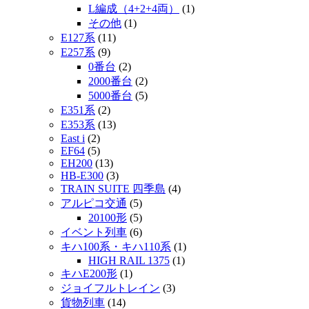
L編成（4+2+4両）
(1)
その他
(1)
E127系
(11)
E257系
(9)
0番台
(2)
2000番台
(2)
5000番台
(5)
E351系
(2)
E353系
(13)
East i
(2)
EF64
(5)
EH200
(13)
HB-E300
(3)
TRAIN SUITE 四季島
(4)
アルピコ交通
(5)
20100形
(5)
イベント列車
(6)
キハ100系・キハ110系
(1)
HIGH RAIL 1375
(1)
キハE200形
(1)
ジョイフルトレイン
(3)
貨物列車
(14)