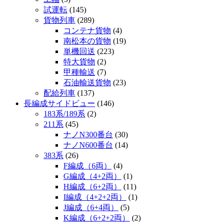
試運転
(145)
貨物列車
(289)
コンテナ貨物
(4)
南松本の貨物
(19)
単機回送
(223)
特大貨物
(2)
甲種輸送
(7)
石油輸送貨物
(23)
配給列車
(137)
長編成サイドビュー
(146)
183系/189系
(2)
211系
(45)
ナノN300番台
(30)
ナノN600番台
(14)
383系
(26)
F編成（6両）
(4)
G編成（4+2両）
(1)
H編成（6+2両）
(11)
I編成（4+2+2両）
(1)
J編成（6+4両）
(5)
K編成（6+2+2両）
(2)