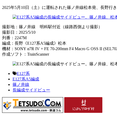
2025年5月10日（土）に運転された篠ノ井線松本発、長野行
撮影地：篠ノ井線 明科駅付近（線路西側より撮影）
撮影日：2025/5/10
列番：2247M
編成：長野《E127系A5編成》松本
機材：SONY α7R IV + FE 70-200mm F4 Macro G OSS II (SEL70
作成ソフト：TrainScanner
E127系
E127系A5編成
篠ノ井線
長編成サイドビュー