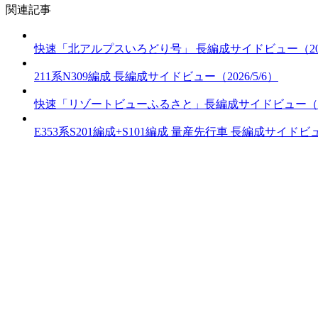
関連記事
快速「北アルプスいろどり号」 長編成サイドビュー（2017
211系N309編成 長編成サイドビュー（2026/5/6）
快速「リゾートビューふるさと」長編成サイドビュー（2025
E353系S201編成+S101編成 量産先行車 長編成サイドビュー