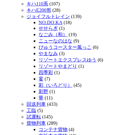
キハ110系
(107)
キハE200形
(28)
ジョイフルトレイン
(139)
NO.DO.KA
(18)
せせらぎ
(1)
なごみ（和）
(19)
ニューなのはな
(9)
びゅうコースター風っこ
(6)
やまなみ
(3)
リゾートエクスプレスゆう
(6)
リゾートやまどり
(1)
四季彩
(1)
宴
(7)
彩（いろどり）
(45)
彩野
(1)
華
(11)
回送列車
(433)
工臨
(5)
試運転
(145)
貨物列車
(289)
コンテナ貨物
(4)