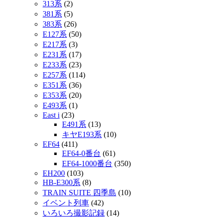
313系
(2)
381系
(5)
383系
(26)
E127系
(50)
E217系
(3)
E231系
(17)
E233系
(23)
E257系
(114)
E351系
(36)
E353系
(20)
E493系
(1)
East i
(23)
E491系
(13)
キヤE193系
(10)
EF64
(411)
EF64-0番台
(61)
EF64-1000番台
(350)
EH200
(103)
HB-E300系
(8)
TRAIN SUITE 四季島
(10)
イベント列車
(42)
いろいろ撮影記録
(14)