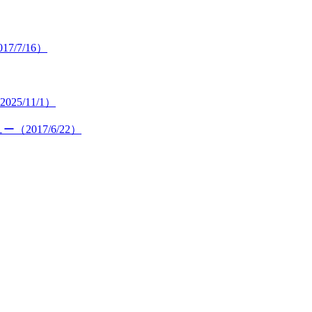
/7/16）
/11/1）
（2017/6/22）