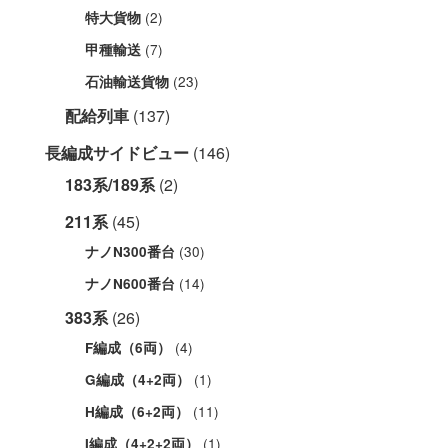
(2)
特大貨物
(7)
甲種輸送
(23)
石油輸送貨物
配給列車
(137)
長編成サイドビュー
(146)
183系/189系
(2)
211系
(45)
(30)
ナノN300番台
(14)
ナノN600番台
383系
(26)
(4)
F編成（6両）
(1)
G編成（4+2両）
(11)
H編成（6+2両）
(1)
I編成（4+2+2両）