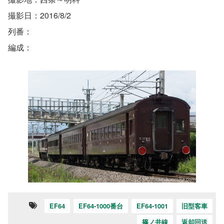
撮影日：2016/8/2
列番：
編成：
EF64
EF64-1000番台
EF64-1001
旧型客車
篠ノ井線
返却回送