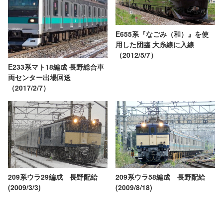
E655系『なごみ（和）』を使
用した団臨 大糸線に入線
（2012/5/7）
E233系マト18編成 長野総合車
両センター出場回送
（2017/2/7）
209系ウラ29編成 長野配給
209系ウラ58編成 長野配給
(2009/3/3)
(2009/8/18)