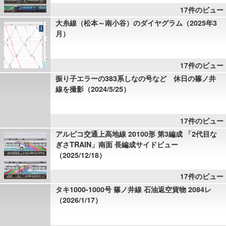
17件のビュー
大糸線（松本～南小谷）のダイヤグラム（2025年3
月）
17件のビュー
振り子エラーの383系しなの号など 休日の篠ノ井
線を撮影（2024/5/25）
17件のビュー
アルピコ交通上高地線 20100形 第3編成 「2代目な
ぎさTRAIN」南面 長編成サイドビュー
（2025/12/18）
17件のビュー
タキ1000-1000号 篠ノ井線 石油返空貨物 2084レ
（2026/1/17）