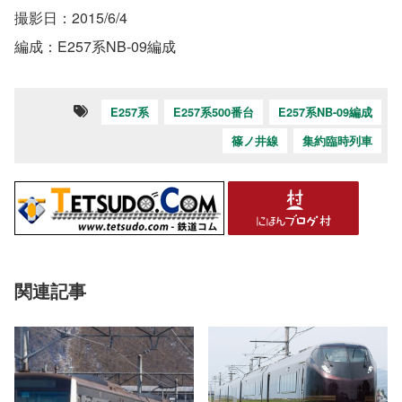
撮影日：2015/6/4
編成：E257系NB-09編成
E257系
E257系500番台
E257系NB-09編成
篠ノ井線
集約臨時列車
関連記事