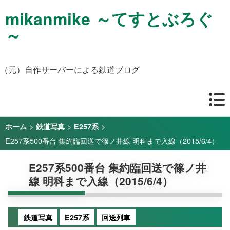
mikanmike ～てすとぶろぐ
～
（元）自作サーバーによる鉄道ブログ
>
>
>
ホーム
鉄道写真
E257系
E257系500番台 集約臨回送で篠ノ井線 明科まで入線（2015/6/4）
E257系500番台 集約臨回送で篠ノ井
線 明科まで入線（2015/6/4）
鉄道写真
E257系
回送列車