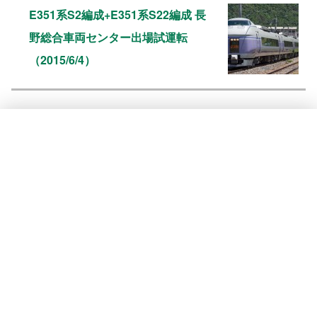
E351系S2編成+E351系S22編成 長
野総合車両センター出場試運転
（2015/6/4）