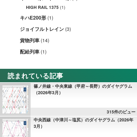
(1)
HIGH RAIL 1375
キハE200形
(1)
ジョイフルトレイン
(3)
貨物列車
(14)
配給列車
(1)
読まれている記事
篠ノ井線・中央東線（甲府～長野）のダイヤグラム
（2026年3月）
315件のビュー
中央西線（中津川～塩尻）のダイヤグラム（2026年
3月）