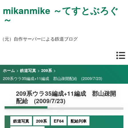
mikanmike ～てすとぶろぐ
～
（元）自作サーバーによる鉄道ブログ
>
>
>
ホーム
鉄道写真
209系
209系ウラ35編成+11編成 郡山疎開配給 (2009/7/23)
209系ウラ35編成+11編成 郡山疎開
配給 (2009/7/23)
鉄道写真
209系
EF64
配給列車