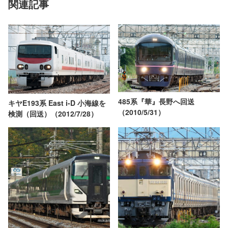
関連記事
485系『華』長野へ回送
キヤE193系 East i-D 小海線を
（2010/5/31）
検測（回送）（2012/7/28）