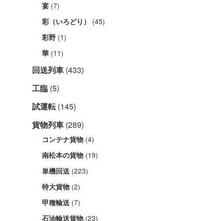
(7)
宴
(45)
彩（いろどり）
(1)
彩野
(11)
華
回送列車
(433)
工臨
(5)
試運転
(145)
貨物列車
(289)
(4)
コンテナ貨物
(19)
南松本の貨物
(223)
単機回送
(2)
特大貨物
(7)
甲種輸送
(23)
石油輸送貨物