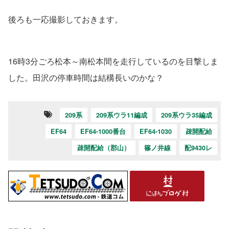
後ろも一応撮影しておきます。
16時3分ごろ松本～南松本間を走行しているのを目撃しま
した。田沢の停車時間は結構長いのかな？
209系
209系ウラ11編成
209系ウラ35編成
EF64
EF64-1000番台
EF64-1030
疎開配給
疎開配給（郡山）
篠ノ井線
配9430レ