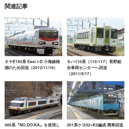
関連記事
キヤE193系 East i-D 小海線検
キハ110系（110-117）長野総
測のため回送（2012/11/19）
合車両センターへ回送
（2011/5/17）
485系『NO.DO.KA』を使用し
201系ケヨ52+K2編成 廃車回送