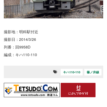
撮影地：明科駅付近
撮影日：2014/3/26
列番：回9958D
編成：キハ110-110
キハ110-110
篠ノ井線