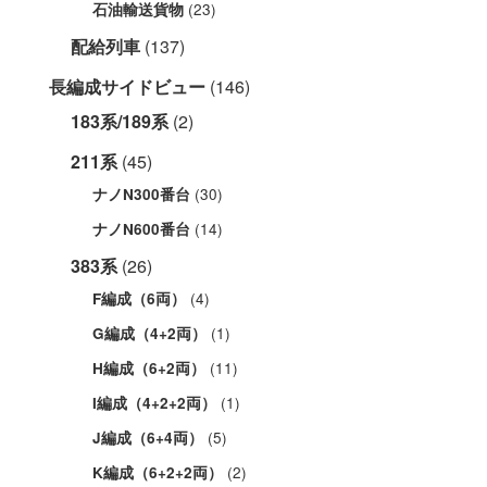
(23)
石油輸送貨物
配給列車
(137)
長編成サイドビュー
(146)
183系/189系
(2)
211系
(45)
(30)
ナノN300番台
(14)
ナノN600番台
383系
(26)
(4)
F編成（6両）
(1)
G編成（4+2両）
(11)
H編成（6+2両）
(1)
I編成（4+2+2両）
(5)
J編成（6+4両）
(2)
K編成（6+2+2両）