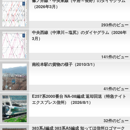
篠ノ井線・中央東線（甲府～長野）のダイヤグラム
（2026年3月）
293件のビュー
中央西線（中津川～塩尻）のダイヤグラム（2026年
3月）
141件のビュー
南松本駅の貨物の様子（2010/3/1）
41件のビュー
E257系2000番台 NA-08編成 返却回送（特急ナイト
エクスプレス信州）（2026/8/1）
32件のビュー
383系J編成 383系A5編成 知ってほ信州ロゴマーク