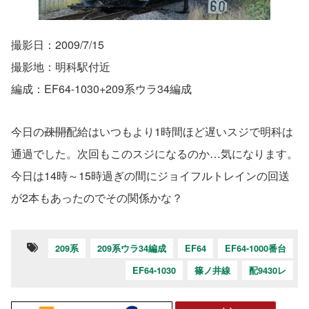
撮影日：2009/7/15
撮影地：明科駅付近
編成：EF64-1030+209系ウラ34編成
今日の
疎開
配給はいつもより1時間ほど遅いスジで明科は
通過でした。次回もこのスジになるのか…気になります。
今日は14時～15時過ぎの間にジョイフルトレインの回送
が2本もあったのでその関係かな？
209系
209系ウラ34編成
EF64
EF64-1000番台
EF64-1030
篠ノ井線
配9430レ