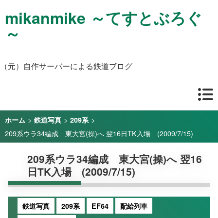
mikanmike ～てすとぶろぐ
～
（元）自作サーバーによる鉄道ブログ
>
>
>
ホーム
鉄道写真
209系
209系ウラ34編成 東大宮(操)へ 翌16日TK入場 (2009/7/15)
209系ウラ34編成 東大宮(操)へ 翌16
日TK入場 (2009/7/15)
鉄道写真
209系
EF64
配給列車