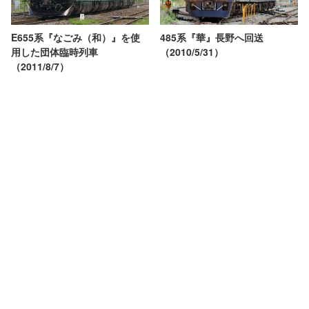
E655系『なごみ（和）』を使
485系『華』長野へ回送
用した団体臨時列車
（2010/5/31）
（2011/8/7）