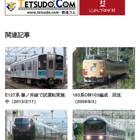
関連記事
183系OM103編成 回送
E127系 篠ノ井線で試運転実施
（2009/8/3）
中（2013/2/17）