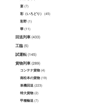
(7)
宴
(45)
彩（いろどり）
(1)
彩野
(11)
華
回送列車
(433)
工臨
(5)
試運転
(145)
貨物列車
(289)
(4)
コンテナ貨物
(19)
南松本の貨物
(223)
単機回送
(2)
特大貨物
(7)
甲種輸送