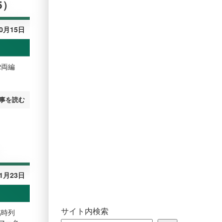
5）
10月15日
2両編
事を読む
）
11月23日
サイト内検索
臨時列
マーク