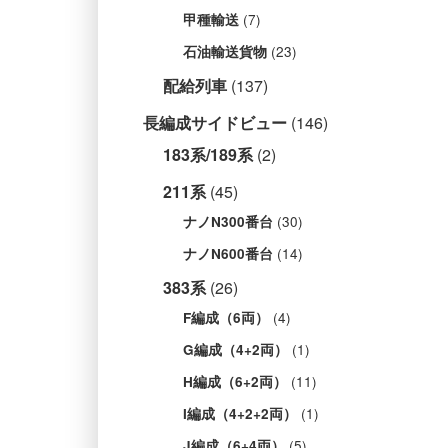
(7)
甲種輸送
(23)
石油輸送貨物
配給列車
(137)
長編成サイドビュー
(146)
183系/189系
(2)
211系
(45)
(30)
ナノN300番台
(14)
ナノN600番台
383系
(26)
(4)
F編成（6両）
(1)
G編成（4+2両）
(11)
H編成（6+2両）
(1)
I編成（4+2+2両）
(5)
J編成（6+4両）