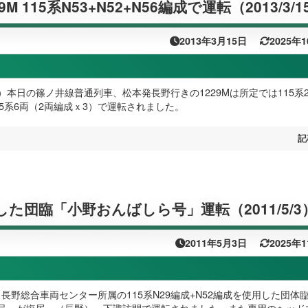
M 115系N53+N52+N56編成で運転（2013/3/1
2013年3月15日
2025年
（金）本日の篠ノ井線普通列車、松本発長野行きの1229Mは所定では115系
5系6両（2両編成ｘ3）で運転されました。
記
した団臨「小野おんばしら号」運転（2011/5/3
2011年5月3日
2025年
火）長野総合車両センター所属の115系N29編成+N52編成を使用した団体
号」が塩尻～（辰野）～下諏訪間で運転されました。また専用のヘッド