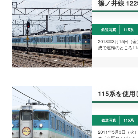
篠ノ井線 1229
鉄道写真
115系
2013年3月15日
成で運転のところ11
115系を使用
鉄道写真
115系
2011年5月3日（
車「小野おんばしら