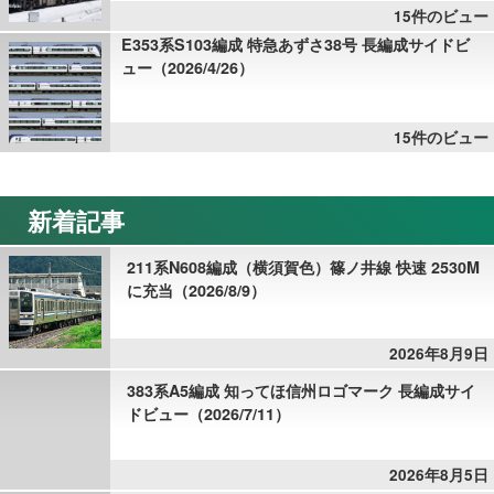
15件のビュー
E353系S103編成 特急あずさ38号 長編成サイドビ
ュー（2026/4/26）
15件のビュー
新着記事
211系N608編成（横須賀色）篠ノ井線 快速 2530M
に充当（2026/8/9）
2026年8月9日
383系A5編成 知ってほ信州ロゴマーク 長編成サイ
ドビュー（2026/7/11）
2026年8月5日