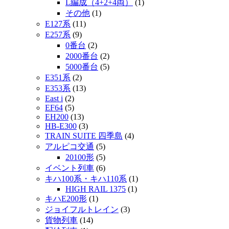
L編成（4+2+4両）
(1)
その他
(1)
E127系
(11)
E257系
(9)
0番台
(2)
2000番台
(2)
5000番台
(5)
E351系
(2)
E353系
(13)
East i
(2)
EF64
(5)
EH200
(13)
HB-E300
(3)
TRAIN SUITE 四季島
(4)
アルピコ交通
(5)
20100形
(5)
イベント列車
(6)
キハ100系・キハ110系
(1)
HIGH RAIL 1375
(1)
キハE200形
(1)
ジョイフルトレイン
(3)
貨物列車
(14)