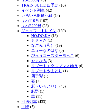
HB-E300系
(8)
TRAIN SUITE 四季島
(10)
イベント列車
(42)
いろいろ撮影記録
(14)
キハ110系
(107)
キハE200形
(28)
ジョイフルトレイン
(139)
NO.DO.KA
(18)
せせらぎ
(1)
なごみ（和）
(19)
ニューなのはな
(9)
びゅうコースター風っこ
(6)
やまなみ
(3)
リゾートエクスプレスゆう
(6)
リゾートやまどり
(1)
四季彩
(1)
宴
(7)
彩（いろどり）
(45)
彩野
(1)
華
(11)
回送列車
(433)
工臨
(5)