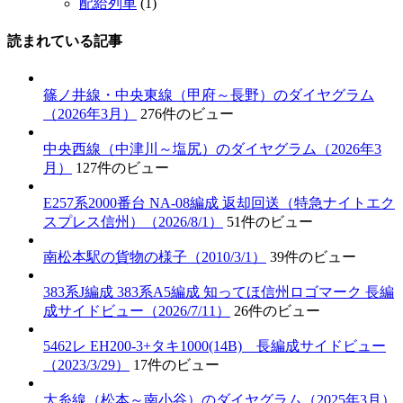
配給列車
(1)
読まれている記事
篠ノ井線・中央東線（甲府～長野）のダイヤグラム
（2026年3月）
276件のビュー
中央西線（中津川～塩尻）のダイヤグラム（2026年3
月）
127件のビュー
E257系2000番台 NA-08編成 返却回送（特急ナイトエク
スプレス信州）（2026/8/1）
51件のビュー
南松本駅の貨物の様子（2010/3/1）
39件のビュー
383系J編成 383系A5編成 知ってほ信州ロゴマーク 長編
成サイドビュー（2026/7/11）
26件のビュー
5462レ EH200-3+タキ1000(14B) 長編成サイドビュー
（2023/3/29）
17件のビュー
大糸線（松本～南小谷）のダイヤグラム（2025年3月）