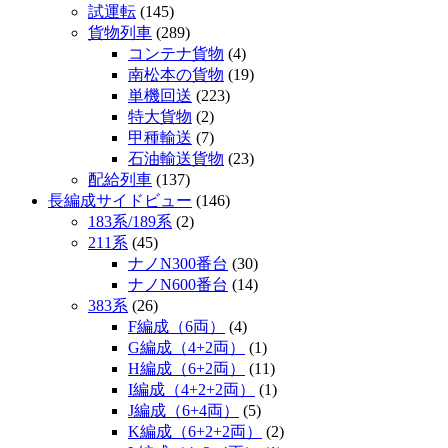
試運転
(145)
貨物列車
(289)
コンテナ貨物
(4)
南松本の貨物
(19)
単機回送
(223)
特大貨物
(2)
甲種輸送
(7)
石油輸送貨物
(23)
配給列車
(137)
長編成サイドビュー
(146)
183系/189系
(2)
211系
(45)
ナノN300番台
(30)
ナノN600番台
(14)
383系
(26)
F編成（6両）
(4)
G編成（4+2両）
(1)
H編成（6+2両）
(11)
I編成（4+2+2両）
(1)
J編成（6+4両）
(5)
K編成（6+2+2両）
(2)