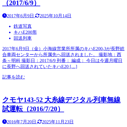
（2017/6/9）
2017年6月9日
2025年10月14日
鉄道写真
キハE200形
回送列車
2017年6月9日（金）小海線営業所所属のキハE200-3が長野総
合車両センターから所属先へ回送されました。 撮影地：西
条～明科 撮影日：2017/6/9 列番： 編成： 今日は今週月曜日
に長野へ回送されていたキハE20 […]
記事を読む
クモヤ143-52 大糸線デジタル列車無線
試運転（2016/7/20）
2016年7月20日
2025年11月23日