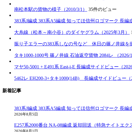
南松本駅の貨物の様子（2010/3/1）
35件のビュー
383系J編成 383系A5編成 知ってほ信州ロゴマーク 長編成
大糸線（松本～南小谷）のダイヤグラム（2025年3月）
振り子エラーの383系しなの号など 休日の篠ノ井線を撮影（2
タキ1000-1000号 篠ノ井線 石油返空貨物 2084レ （2026/1
マヤ50-5001 + E491系 East-i-E 長編成サイドビュー（2026
5462レ EH200-3+タキ1000(14B) 長編成サイドビュー（20
新着記事
383系J編成 383系A5編成 知ってほ信州ロゴマーク 長編成
2026年8月5日
E257系2000番台 NA-08編成 返却回送（特急ナイトエクス
2026年8月1日