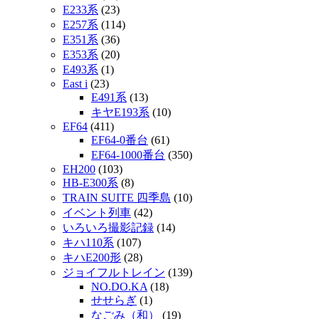
E233系
(23)
E257系
(114)
E351系
(36)
E353系
(20)
E493系
(1)
East i
(23)
E491系
(13)
キヤE193系
(10)
EF64
(411)
EF64-0番台
(61)
EF64-1000番台
(350)
EH200
(103)
HB-E300系
(8)
TRAIN SUITE 四季島
(10)
イベント列車
(42)
いろいろ撮影記録
(14)
キハ110系
(107)
キハE200形
(28)
ジョイフルトレイン
(139)
NO.DO.KA
(18)
せせらぎ
(1)
なごみ（和）
(19)