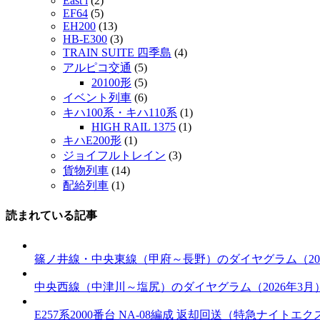
East i
(2)
EF64
(5)
EH200
(13)
HB-E300
(3)
TRAIN SUITE 四季島
(4)
アルピコ交通
(5)
20100形
(5)
イベント列車
(6)
キハ100系・キハ110系
(1)
HIGH RAIL 1375
(1)
キハE200形
(1)
ジョイフルトレイン
(3)
貨物列車
(14)
配給列車
(1)
読まれている記事
篠ノ井線・中央東線（甲府～長野）のダイヤグラム（202
中央西線（中津川～塩尻）のダイヤグラム（2026年3月
E257系2000番台 NA-08編成 返却回送（特急ナイトエクス