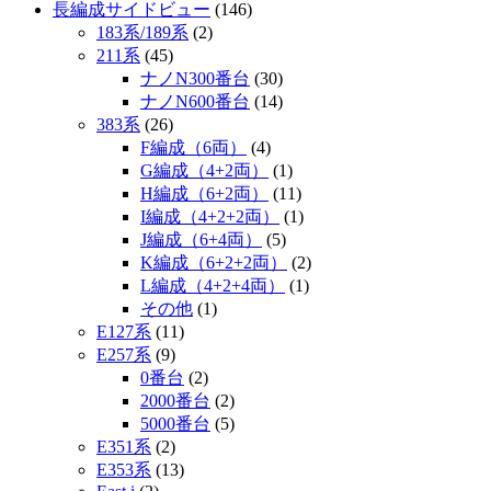
長編成サイドビュー
(146)
183系/189系
(2)
211系
(45)
ナノN300番台
(30)
ナノN600番台
(14)
383系
(26)
F編成（6両）
(4)
G編成（4+2両）
(1)
H編成（6+2両）
(11)
I編成（4+2+2両）
(1)
J編成（6+4両）
(5)
K編成（6+2+2両）
(2)
L編成（4+2+4両）
(1)
その他
(1)
E127系
(11)
E257系
(9)
0番台
(2)
2000番台
(2)
5000番台
(5)
E351系
(2)
E353系
(13)