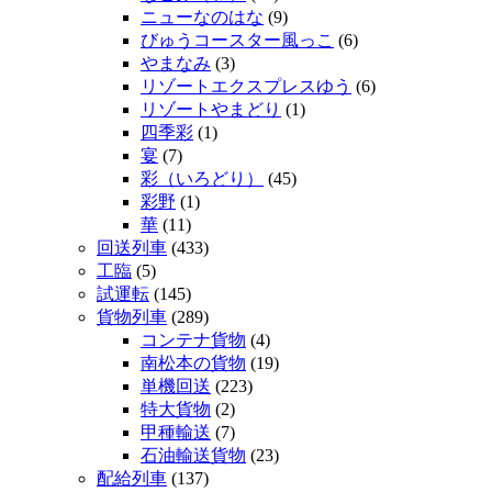
ニューなのはな
(9)
びゅうコースター風っこ
(6)
やまなみ
(3)
リゾートエクスプレスゆう
(6)
リゾートやまどり
(1)
四季彩
(1)
宴
(7)
彩（いろどり）
(45)
彩野
(1)
華
(11)
回送列車
(433)
工臨
(5)
試運転
(145)
貨物列車
(289)
コンテナ貨物
(4)
南松本の貨物
(19)
単機回送
(223)
特大貨物
(2)
甲種輸送
(7)
石油輸送貨物
(23)
配給列車
(137)