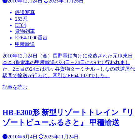
2010年12月24日
2025年11月26日
鉄道写真
253系
EF64
貨物列車
EF64-1000番台
甲種輸送
2010年12月24日（金）長野電鉄向けに改造された元JR東日
本253系電車の甲種輸送が23日～24日にかけて行われまし
た。2日目の24日は梶ヶ谷貨物ターミナル～しなの鉄道屋代
駅間で輸送が行われ、牽引はEF64-1020でした。
記事を読む
HB-E300形 新型リゾートトレイン『リ
ゾートビューふるさと』 甲種輸送
2010年6月4日
2025年11月24日