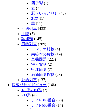
四季彩
(1)
宴
(7)
彩（いろどり）
(45)
彩野
(1)
華
(11)
回送列車
(433)
工臨
(5)
試運転
(145)
貨物列車
(289)
コンテナ貨物
(4)
南松本の貨物
(19)
単機回送
(223)
特大貨物
(2)
甲種輸送
(7)
石油輸送貨物
(23)
配給列車
(137)
長編成サイドビュー
(146)
183系/189系
(2)
211系
(45)
ナノN300番台
(30)
ナノN600番台
(14)