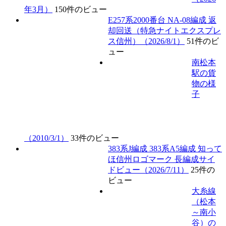
年3月）
150件のビュー
E257系2000番台 NA-08編成 返
却回送（特急ナイトエクスプレ
ス信州）（2026/8/1）
51件のビ
ュー
南松本
駅の貨
物の様
子
（2010/3/1）
33件のビュー
383系J編成 383系A5編成 知って
ほ信州ロゴマーク 長編成サイ
ドビュー（2026/7/11）
25件の
ビュー
大糸線
（松本
～南小
谷）の