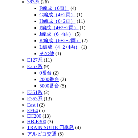
383系
(26)
F編成（6両）
(4)
G編成（4+2両）
(1)
H編成（6+2両）
(11)
I編成（4+2+2両）
(1)
J編成（6+4両）
(5)
K編成（6+2+2両）
(2)
L編成（4+2+4両）
(1)
その他
(1)
E127系
(11)
E257系
(9)
0番台
(2)
2000番台
(2)
5000番台
(5)
E351系
(2)
E353系
(13)
East i
(2)
EF64
(5)
EH200
(13)
HB-E300
(3)
TRAIN SUITE 四季島
(4)
アルピコ交通
(5)