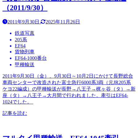
（2011/9/30）
2011年9月30日
2025年11月26日
鉄道写真
205系
EF64
貨物列車
EF64-1000番台
甲種輸送
2011年9月30日（金）、9月30日～10月2日にかけて長野総合
車両センターで改造された富士急行6000系3両（元JR205系
ケヨ22編成）の甲種輸送が長野→八王子→梶ヶ谷（タ）→新
座（タ）→八王子→大月間で行われました。牽引はEF64-
1024でした。
記事を読む