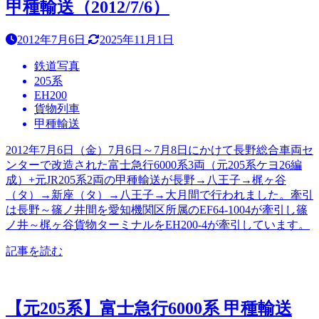
甲種輸送（2012/7/6）
2012年7月6日
2025年11月1日
鉄道写真
205系
EH200
貨物列車
甲種輸送
2012年7月6日（金）7月6日～7月8日にかけて長野総合車両セ
ンターで改造された富士急行6000系3両（元205系ケヨ26編
成）+元JR205系2両の甲種輸送が長野→八王子→梶ヶ谷
（タ）→新座（タ）→八王子→大月間で行われました。牽引
は長野～篠ノ井間を愛知機関区所属のEF64-1004が牽引し篠
ノ井～梶ヶ谷貨物ターミナルをEH200-4が牽引しています。
記事を読む
【元205系】富士急行6000系 甲種輸送