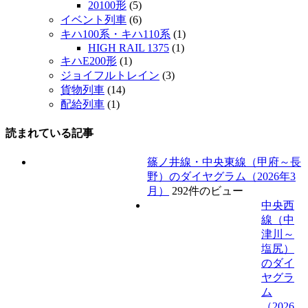
20100形
(5)
イベント列車
(6)
キハ100系・キハ110系
(1)
HIGH RAIL 1375
(1)
キハE200形
(1)
ジョイフルトレイン
(3)
貨物列車
(14)
配給列車
(1)
読まれている記事
篠ノ井線・中央東線（甲府～長
野）のダイヤグラム（2026年3
月）
292件のビュー
中央西
線（中
津川～
塩尻）
のダイ
ヤグラ
ム
（2026