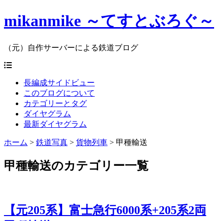
mikanmike ～てすとぶろぐ～
（元）自作サーバーによる鉄道ブログ
長編成サイドビュー
このブログについて
カテゴリーとタグ
ダイヤグラム
最新ダイヤグラム
ホーム
>
鉄道写真
>
貨物列車
>
甲種輸送
甲種輸送のカテゴリー一覧
【元205系】富士急行6000系+205系2両