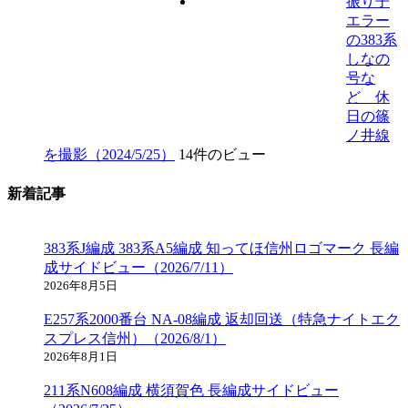
振り子
エラー
の383系
しなの
号な
ど 休
日の篠
ノ井線
を撮影（2024/5/25）
14件のビュー
新着記事
383系J編成 383系A5編成 知ってほ信州ロゴマーク 長編
成サイドビュー（2026/7/11）
2026年8月5日
E257系2000番台 NA-08編成 返却回送（特急ナイトエク
スプレス信州）（2026/8/1）
2026年8月1日
211系N608編成 横須賀色 長編成サイドビュー