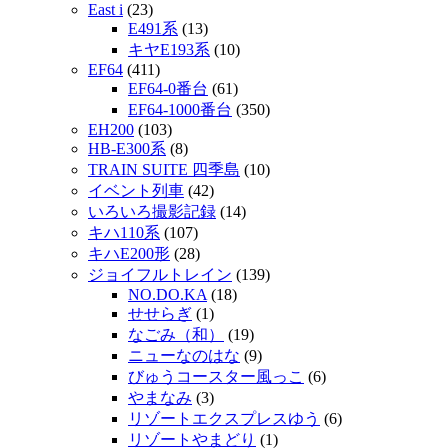
East i
(23)
E491系
(13)
キヤE193系
(10)
EF64
(411)
EF64-0番台
(61)
EF64-1000番台
(350)
EH200
(103)
HB-E300系
(8)
TRAIN SUITE 四季島
(10)
イベント列車
(42)
いろいろ撮影記録
(14)
キハ110系
(107)
キハE200形
(28)
ジョイフルトレイン
(139)
NO.DO.KA
(18)
せせらぎ
(1)
なごみ（和）
(19)
ニューなのはな
(9)
びゅうコースター風っこ
(6)
やまなみ
(3)
リゾートエクスプレスゆう
(6)
リゾートやまどり
(1)