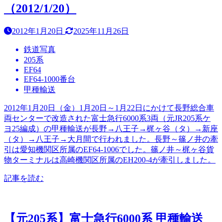
（2012/1/20）
2012年1月20日
2025年11月26日
鉄道写真
205系
EF64
EF64-1000番台
甲種輸送
2012年1月20日（金）1月20日～1月22日にかけて長野総合車
両センターで改造された富士急行6000系3両（元JR205系ケ
ヨ25編成）の甲種輸送が長野→八王子→梶ヶ谷（タ）→新座
（タ）→八王子→大月間で行われました。長野～篠ノ井の牽
引は愛知機関区所属のEF64-1006でした。篠ノ井～梶ヶ谷貨
物ターミナルは高崎機関区所属のEH200-4が牽引しました。
記事を読む
【元205系】富士急行6000系 甲種輸送