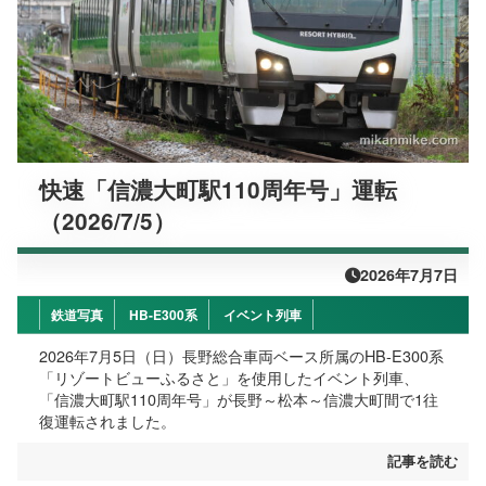
快速「信濃大町駅110周年号」運転
（2026/7/5）
2026年7月7日
鉄道写真
HB-E300系
イベント列車
2026年7月5日（日）長野総合車両ベース所属のHB-E300系
「リゾートビューふるさと」を使用したイベント列車、
「信濃大町駅110周年号」が長野～松本～信濃大町間で1往
復運転されました。
記事を読む