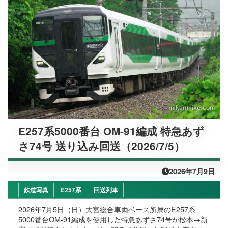
E257系5000番台 OM-91編成 特急あず
さ74号 送り込み回送（2026/7/5）
2026年7月9日
鉄道写真
E257系
回送列車
2026年7月5日（日）大宮総合車両ベース所属のE257系
5000番台OM-91編成を使用した特急あずさ74号が松本→新