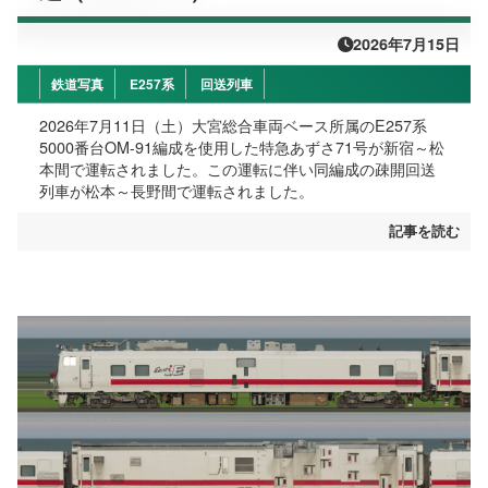
2026年7月15日
鉄道写真
E257系
回送列車
2026年7月11日（土）大宮総合車両ベース所属のE257系
5000番台OM-91編成を使用した特急あずさ71号が新宿～松
本間で運転されました。この運転に伴い同編成の疎開回送
列車が松本～長野間で運転されました。
記事を読む