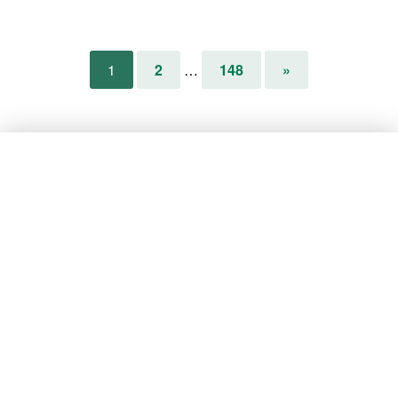
1
2
…
148
»